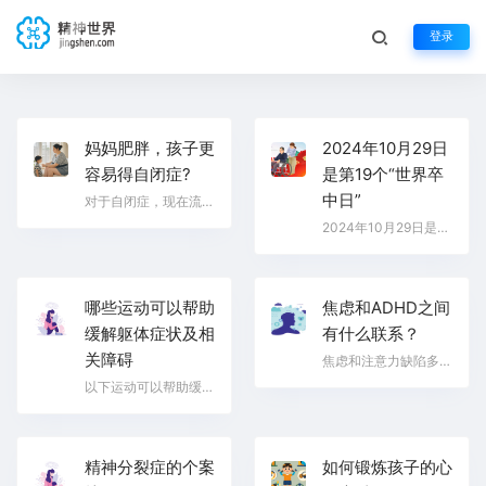
登录
妈妈肥胖，孩子更
2024年10月29日
容易得自闭症?
是第19个“世界卒
中日”
对于自闭症，现在流行很多说法。社会学家说现在儿童压力太大了，导致了自闭症；环境学家说环境污染越来越…
2024年10月29日是第19个“世界卒中日”。今年世界卒中日的宣传主题为“Harnessing the power of sport to be …
哪些运动可以帮助
焦虑和ADHD之间
缓解躯体症状及相
有什么联系？
关障碍
焦虑和注意力缺陷多动障碍（Attention-deficit hypera-ctivity disorde，ADHD）共存的体征和症状。注意缺…
以下运动可以帮助缓解躯体症状及相关障碍： 一、有氧运动 1. 慢跑：可以提高心肺功能，促进血液循环，释放…
精神分裂症的个案
如何锻炼孩子的心