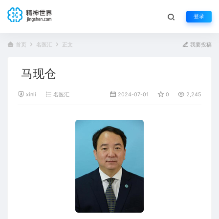
登录
首页
名医汇
正文
我要投稿
马现仓
xinli
名医汇
2024-07-01
0
2,245