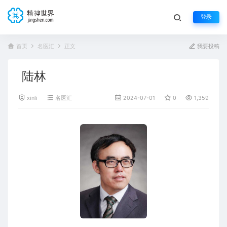
登录
首页
名医汇
正文
我要投稿
陆林
xinli
名医汇
2024-07-01
0
1,359