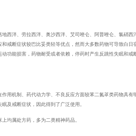
括地西泮、劳拉西泮、奥沙西泮、艾司唑仑、阿普唑仑、氯硝西
应和戒断症状较巴比妥类轻等优点，然而大多数药物可导致白日
运动功能损害，药物耐受或者依赖，停药时产生反跳性失眠和戒
在作用机制、药代动力学、不良反应方面较苯二氮䓬类药物具有
失眠及戒断症状，因此得到了广泛使用。
床上均属处方药，多为二类精神药品。