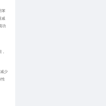
用苯
慢减
成功
周，
周减少
持性