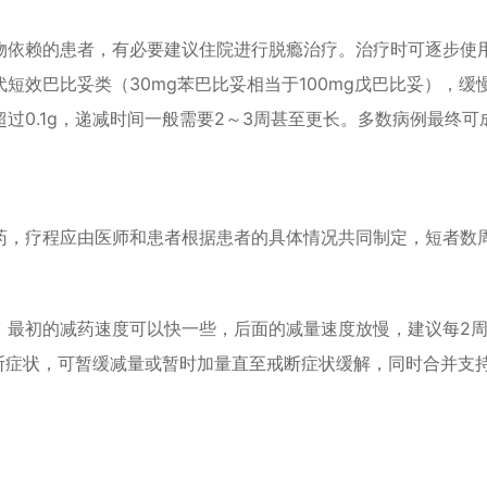
物依赖的患者，有必要建议住院进行脱瘾治疗。治疗时可逐步使
短效巴比妥类（30mg苯巴比妥相当于100mg戊巴比妥），缓
过0.1g，递减时间一般需要2～3周甚至更长。多数病例最终可
药，疗程应由医师和患者根据患者的具体情况共同制定，短者数
%，最初的减药速度可以快一些，后面的减量速度放慢，建议每2
的戒断症状，可暂缓减量或暂时加量直至戒断症状缓解，同时合并支