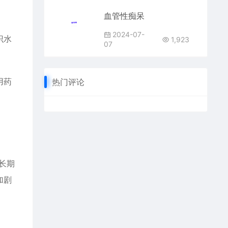
血管性痴呆
2024-07-
识水
1,923
07
用药
热门评论
长期
加剧