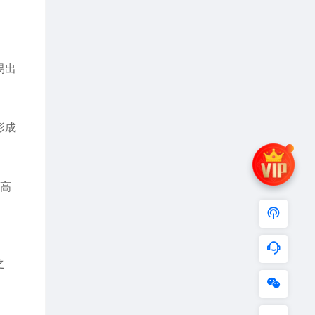
易出
形成
达高
之