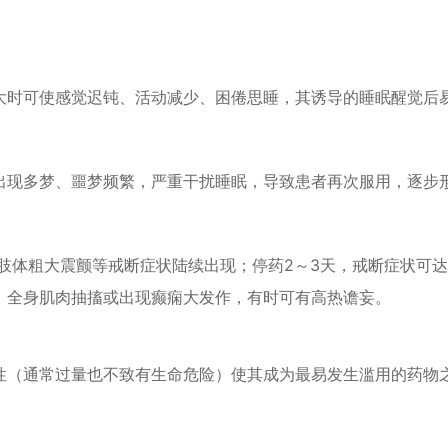
大时可使感觉迟钝、活动减少、困倦思睡，其诱导的睡眠醒觉后
出现多梦、噩梦频繁，严重干扰睡眠，导致患者再次服用，逐步
、肢体粗大震颤等戒断症状陆续出现；停药2～3天，戒断症状可
，全身肌肉抽搐或出现癫痫大发作，有时可有高热谵妄。
性（通常过量也不致有生命危险）使其成为最易发生滥用的药物