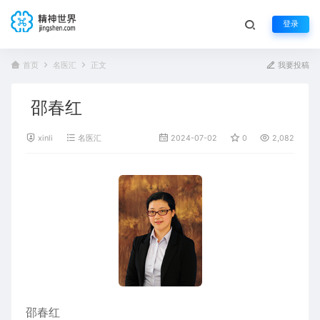
登录
首页
名医汇
正文
我要投稿
邵春红
xinli
名医汇
2024-07-02
0
2,082
邵春红