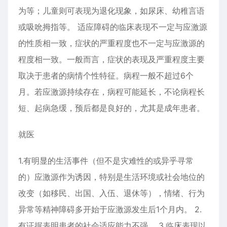
为等；儿童则可表现为退化现象，如尿床、幼稚言语
或吸吮拇指等。 适应障碍的临床表现不一定与应激源
的性质相一致，症状的严重程度也不一定与应激源的
程度相一致。一般而言，症状的表现及严重程度主要
取决于患者的病情个性特征。病程一般不超过6个
月。若应激源持续存在，病程可能延长，不论病程长
短、起病急缓，预后都是良好的，尤其是成年患者。
就医
1.有明显的生活事件（但不是灾难性的或异乎寻常
的）应激源作为诱因，特别是生活环境或社会地位的
改变（如移民、出国、入伍、退休等），情绪、行为
异常等精神障碍多开始于应激源发生后1个月内。 2.
有证据表明患者的社会适应能力不强。 3.临床表现以