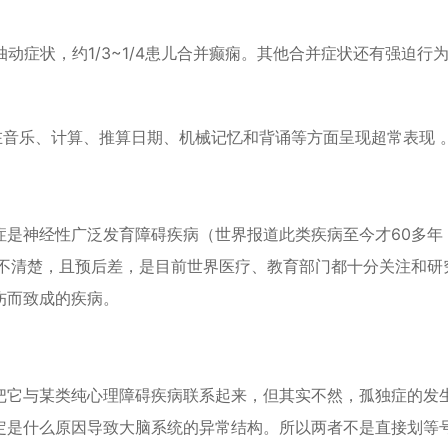
抽动症
状，约1/3~1/4患儿合并癫痫。其他合并症状还有强迫行
在音乐、计算、推算日期、机械记忆和背诵等方面呈现超常表现 
症是神经性广泛发育障碍疾病（世界报道此类疾病至今才60多年
尚不清楚，且预后差，是目前世界医疗、教育部门都十分关注和研
伤而致成的疾病。
把它与某类纯心理障碍疾病联系起来，但其实不然，孤独症的发
定是什么原因导致大脑系统的异常结构。所以两者不是直接划等