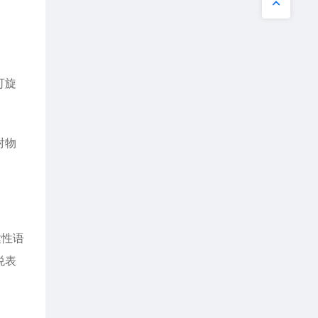
可旋
对物
达性语
悦表