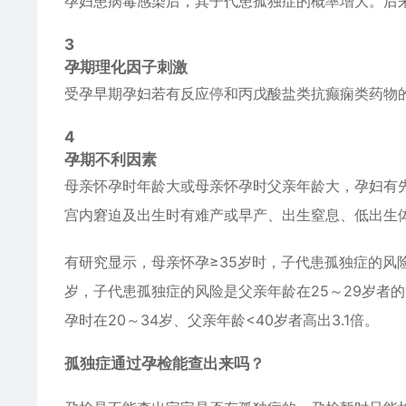
孕妇患病毒感染后，其子代患孤独症的概率增大。后
3
孕期理化因子刺激
受孕早期孕妇若有反应停和丙戊酸盐类抗
癫痫
类药物
4
孕期不利因素
母亲怀孕时年龄大或母亲怀孕时父亲年龄大，孕妇有
宫内窘迫及出生时有难产或早产、出生窒息、低出生
有研究显示，母亲怀孕≥35岁时，子代患孤独症的风险
岁，子代患孤独症的风险是父亲年龄在25～29岁者的
孕时在20～34岁、父亲年龄<40岁者高出3.1倍。
孤独症通过孕检能查出来吗？