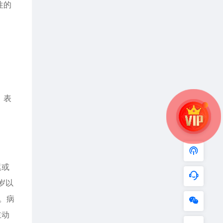
往的
，表
迟或
岁以
。病
主动