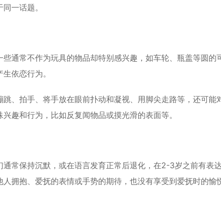
于同一话题。
一些通常不作为玩具的物品却特别感兴趣，如车轮、瓶盖等圆的
产生依恋行为。
蹦跳、拍手、将手放在眼前扑动和凝视、用脚尖走路等，还可能
殊兴趣和行为，比如反复闻物品或摸光滑的表面等。
通常保持沉默，或在语言发育正常后退化，在2-3岁之前有表
他人拥抱、爱抚的表情或手势的期待，也没有享受到爱抚时的愉