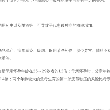
来数个研究均提示，孕期感染与孤独症发生可能有一定的关系。
的用药史以及酗酒等，可导致子代患孤独症的概率增加。
先兆流产、病毒感染、吸烟、服用某些药物、胎位异常、情绪不
体重等。
是母亲怀孕年龄在25～29岁者的1.3倍；母亲怀孕时，父亲年龄
1.4倍；两个年龄较大的父母生育的第一胎患孤独症的风险比母