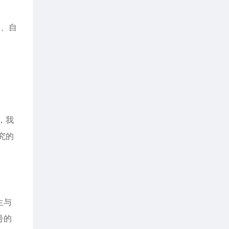
为、自
。
，我
究的
生与
号的