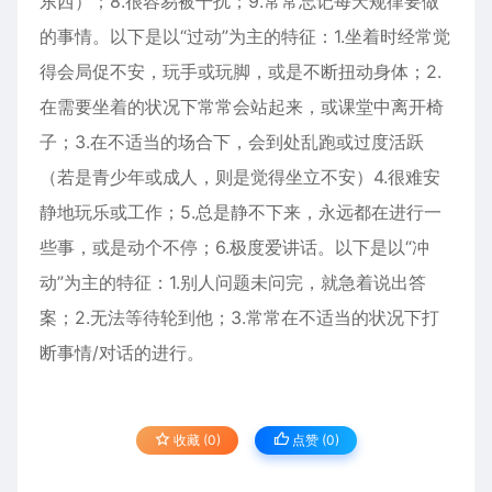
东西）；8.很容易被干扰；9.常常忘记每天规律要做
的事情。以下是以“过动”为主的特征：1.坐着时经常觉
得会局促不安，玩手或玩脚，或是不断扭动身体；2.
在需要坐着的状况下常常会站起来，或课堂中离开椅
子；3.在不适当的场合下，会到处乱跑或过度活跃
（若是青少年或成人，则是觉得坐立不安）4.很难安
静地玩乐或工作；5.总是静不下来，永远都在进行一
些事，或是动个不停；6.极度爱讲话。以下是以“冲
动”为主的特征：1.别人问题未问完，就急着说出答
案；2.无法等待轮到他；3.常常在不适当的状况下打
断事情/对话的进行。
收藏 (0)
点赞 (
0
)