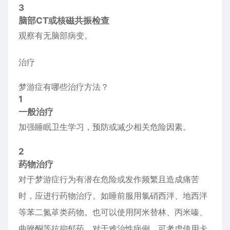
3
脑部CT或核磁共振检查
观察有无脑部病变。
治疗
梦游症有哪些治疗方法？
1
一般治疗
加强睡眠卫生学习，预防或减少相关危险因素。
2
药物治疗
对于梦游症行为有潜在危险或发作频繁且造成痛苦
时，应进行药物治疗。如睡前服用氯硝西泮、地西泮
等苯二氮䓬类药物。也可以使用阿米替林、丙米嗪、
曲唑酮等抗抑郁药。对于难治性病例，可考虑使用卡