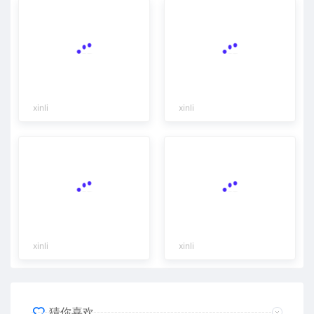
xinli
xinli
xinli
xinli
猜你喜欢