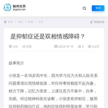
登录
首页
资讯
科普
正文
我要投稿
是抑郁症还是双相情感障碍？
xinli
科普
2024-07-10
0
2,037
故事简介
小张是一名16岁高中生，因为学习压力大和人际关系
问题逐渐出现情绪低落，对任何事情都提不起兴趣，
精力下降，记忆力变差，上课注意力不集中，自卑，
失眠。经过精神科医生诊断，小张患有抑郁症，服用
抗抑郁药物治疗后，他的症状得到明显改善，学习和