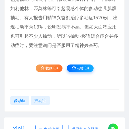
如利他林，匹莫林等可引起易感个体的多动患儿肌群
抽动。有人报告用精神兴奋剂治疗多动症1520例，出
现抽动率为1.3%，说明发病率不高。但如大面积应用
也可引起不少人抽动，所以当抽动-秽语综合症合并多
动症时，要注意询问是否服用了精神兴奋药。
收藏 (0)
点赞 (
0
)
多动症
抽动症
xinli
复制本文链接