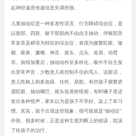
起神经递质传递信息失调所致。
儿童抽动症是一种多发性语言、行为障碍综合症，是
以面部、四肢、躯干部肌肉不由自主抽动，伴喉部异
常发音及秽语为特症的综合症，表现为频繁眨眼、皱
额、吸鼻、撅嘴、伸舌、摇头、点头、耸肩、动臂
等。病情加重后，抽动动作呈多样化，喉中不自主发
出异常声音，少数患儿有控制不住的骂人、说脏话，
患儿性格上则多急躁、任性、易怒。有些孩子频繁挤
眉眨眼、抽动嘴巴、摇头耸肩扮怪相，有时嗓子里还
发出各种怪声，家长以为是孩子不学好、染上了坏习
惯。其实，孩子出现这些现象，很可能就是“抽动症”
作怪。很多时候，正是这种主观判断上的错误，耽误
了给孩子的治疗。