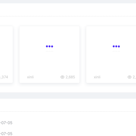
,374
xinli
2,685
xinli
2,
-07-05
-07-05