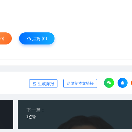
0)
点赞 (
0
)
生成海报
复制本文链接
下一篇：
张瑜