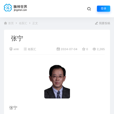
登录
首页
名医汇
正文
我要投稿
张宁
xinli
名医汇
2024-07-04
0
2,265
张宁