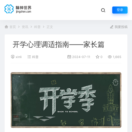
登录
首页
资讯
科普
正文
我要投稿
开学心理调适指南——家长篇
xinli
科普
2024-07-11
0
1,665