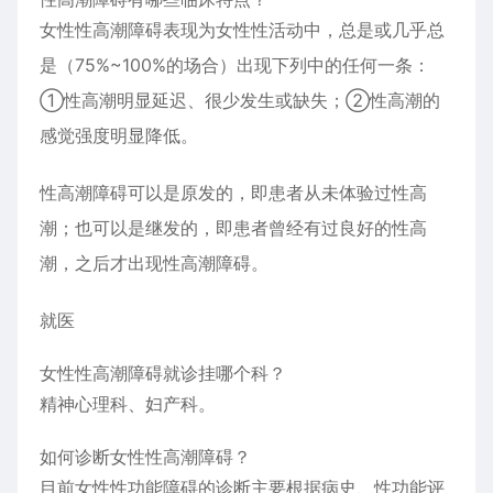
女性性高潮障碍表现为女性性活动中，总是或几乎总
是（75%~100%的场合）出现下列中的任何一条：
①性高潮明显延迟、很少发生或缺失；②性高潮的
感觉强度明显降低。
性高潮障碍可以是原发的，即患者从未体验过性高
潮；也可以是继发的，即患者曾经有过良好的性高
潮，之后才出现性高潮障碍。
就医
女性性高潮障碍就诊挂哪个科？
精神心理科、妇产科。
如何诊断女性性高潮障碍？
目前女性性功能障碍的诊断主要根据病史、性功能评