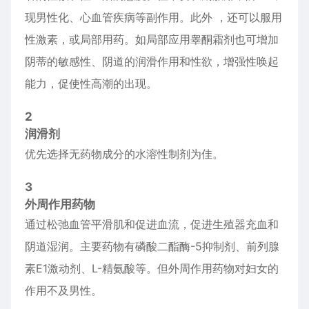
现男性化、心血管疾病等副作用。此外 ，还可以服用
性激素，或局部用药。如局部应用睾酮霜剂也可增加
阴蒂的敏感性、阴道的润滑作用和性欲，增强性唤起
能力，促使性高潮的出现。
2
润滑剂
优先选择无药物成分的水溶性制剂为佳。
3
外周作用药物
通过松弛血管平滑肌和促进血流，促进生殖器充血和
阴道湿润。主要药物有磷酸二酯酶-5抑制剂、前列腺
素E1激动剂、L-精氨酸等。但外周作用药物对妇女的
作用不及男性。