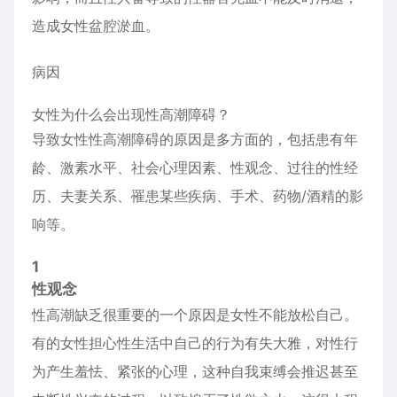
造成女性盆腔淤血。
病因
女性为什么会出现性高潮障碍？
导致女性性高潮障碍的原因是多方面的，包括患有年
龄、激素水平、社会心理因素、性观念、过往的性经
历、夫妻关系、罹患某些疾病、手术、药物/酒精的影
响等。
1
性观念
性高潮缺乏很重要的一个原因是女性不能放松自己。
有的女性担心性生活中自己的行为有失大雅，对性行
为产生羞怯、紧张的心理，这种自我束缚会推迟甚至