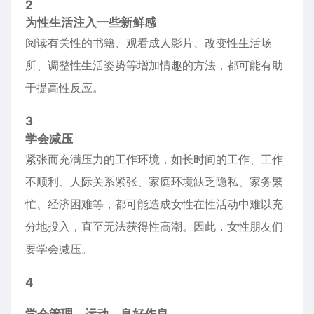
2
为性生活注入一些新鲜感
阅读有关性的书籍、观看成人影片、改变性生活场
所、调整性生活姿势等增加情趣的方法，都可能有助
于提高性反应。
3
学会减压
紧张而充满压力的工作环境，如长时间的工作、工作
不顺利、人际关系紧张、家庭环境缺乏隐私、家务繁
忙、经济困难等，都可能造成女性在性活动中难以充
分地投入，直至无法获得性高潮。因此，女性朋友们
要学会减压。
4