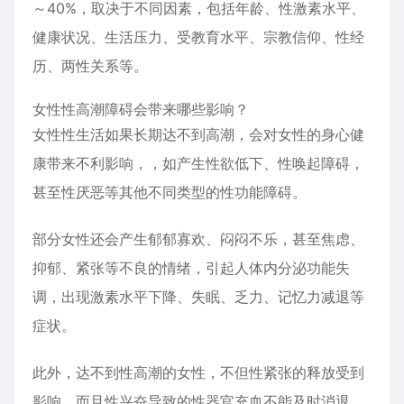
～40%，取决于不同因素，包括年龄、性激素水平、
健康状况、生活压力、受教育水平、宗教信仰、性经
历、两性关系等。
女性性高潮障碍会带来哪些影响？
女性性生活如果长期达不到高潮，会对女性的身心健
康带来不利影响，，如产生性欲低下、性唤起障碍，
甚至性厌恶等其他不同类型的性功能障碍。
部分女性还会产生郁郁寡欢、闷闷不乐，甚至焦虑、
抑郁、紧张等不良的情绪，引起人体内分泌功能失
调，出现激素水平下降、失眠、乏力、记忆力减退等
症状。
此外，达不到性高潮的女性，不但性紧张的释放受到
影响，而且性兴奋导致的性器官充血不能及时消退，