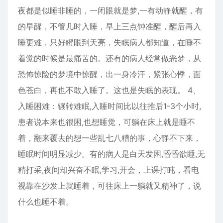
夜都是似睡非睡的，一闭眼就是梦,一有动静就醒，有
的早醒，不管几时入睡，早上三点钟准醒，醒后再入
睡更难，只好瞪眼到天亮，失眠病人都知道，在睡不
着觉的时候是最痛苦的。还有的病人经常做恶梦，从
恐怖惊险的梦境中惊醒，出一身冷汗，紧张心悸，面
色苍白，再也不敢入睡了。这也是失眠的表现。 4、
入睡困难：辗转难眠,入睡时间比以往推后1-3个小时,
患者说本来也很困,也想睡觉，可躺在床上就是睡不
着，翻来覆去的想一些乱七八糟的事，心静不下来，
睡眠时间明显减少。有的病人是白天发困,昏昏欲睡,无
精打采,夜间却兴奋不眠,学习,开会，上课打盹，看电
视靠在沙发上就睡着，可往床上一躺就又精神了，说
什么也睡不着。