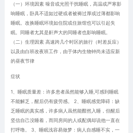
（一）环境因素 噪音或光照干扰睡眠，高温或严寒影
响睡眠，卧具不适如过硬或者被褥过厚或过薄都影响
睡眠。改换睡眠环境如住院或住旅馆也可以引起失
眠。同睡者尢其是鼾声大的同睡者也影响睡眠。
（二）生理因素 高速跨几个时区的旅行（时差反应）
以及由白班改夜班工作，由于体内生物钟尚未适应新
的昼夜节律
症状
1、睡眠质量差：许多患者虽然能够入睡,可感到睡眠
不能解乏，醒后仍有疲劳感。 2、睡眠感觉障碍：缺
乏睡眠的真实感，许多病人虽然能酣然入睡，但醒后
坚信自己没睡着，而同房间的人或配偶却说他一直在
打呼噜。 3、睡眠浅容易做梦：病人自感睡不实，一