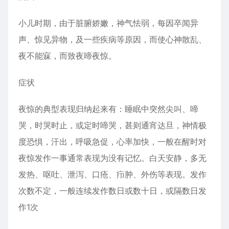
小儿时期，由于脏腑娇嫩，神气怯弱，每因卒闻异
声、惊见异物，及一些疾病等原因，而使心神散乱、
夜不能寐，而致夜啼夜惊。
症状
夜惊的典型表现归纳起来有：睡眠中突然尖叫、啼
哭，时哭时止，或定时啼哭，甚则通宵达旦，神情极
度恐惧，汗出，呼吸急促，心率加快，一般在醒时对
夜惊发作一事通常表现为没有记忆。白天安静，多无
发热、呕吐、泄泻、口疮、疖肿、外伤等表现。发作
次数不定，一般连续发作数日或数十日，或隔数日发
作1次