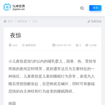
登录
首页
精神百科
正文
我要投稿
夜惊
xinli
精神百科
2024-07-07
0
2,046
小儿夜惊是指1岁以内的哺乳婴儿，因寒、热、受惊等
而致的夜间定时啼哭，甚则通宵达旦为主要特征的一
种病症。儿童夜惊是儿童的睡眠行为异常，表现为入
睡后突然惊醒坐起，呈恐怖状且喊叫，同时可有极端
恐惧的自主神经和行为改变的睡眠障碍。
病因