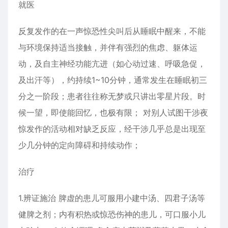
就医
反复发作的在一声惊恐性尖叫后从睡眠中醒来，不能
与环境保持适当接触，并伴有强烈的焦虑、躯体运
动，及自主神经功能亢进（如心动过速、呼吸急促，
及出汗等），约持续1~10分钟，通常发生在睡眠初三
分之一阶段；患者往往称无梦或只讲出零星片段。时
候一望，即使能回忆，也极有限； 对别人试图干涉夜
惊发作的活动相对缺乏反应，经干涉几乎总是出现至
少几分钟的定向障碍和持续动作；
治疗
1.辨证施治 脾虚的患儿可服用小建中汤、四君子汤等
健脾之剂；内有积热或惊恐伤神的患儿，可口服小儿