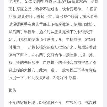
七珍丸。 2.饮食调理 多食麻山药粥及蔬菜水果，少食
肥甘厚腻之品，晚餐不能过饱，饮食要规律。 3.捏脊
疗法 患儿俯卧，撩起上衣，露出整个腰背，施术者先
以温暖两手在患儿背部上下按摩数遍，使肌肉放松，
然后两手半握拳，施术时从患儿尾椎下的长强穴开
始，用拇指挠侧缘顶住皮肤，食、中指前按，3指同
时用力，一起将长强穴的皮肤捏拿起来，然后沿着督
脉自下而上，左右两手交替合作，按照推、捏、捻、
放、提的先后顺序，自尾椎下的长强穴向前捏拿至脊
背上端的大椎穴，此为一遍，一般每捏三下将脊背皮
肤提一下，如此反复6遍，2周为1个疗程。
预防
不良的家庭环境，卧室通风不良、空气污浊、气温过