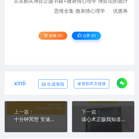
京东购买博弈正版书籍+微表情心理学 博弈论的诡计
思维全集 微表情心理学
优惠券
收藏 (0)
点赞 (
0
)
xinli
生成海报
复制本文链接
上一篇：
下一篇：
十分钟冥想 安迪普迪科姆著 比尔盖茨冥想入门书籍 心理学读物 缓解压力抑郁焦虑精神疲劳治疗 提升专注力记忆书籍
读心术正版我知道你在想什么全套心理学入门基础 自控力透过外现探其内在心理