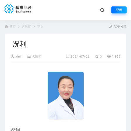
登录
首页
名医汇
正文
我要投稿
况利
xinli
名医汇
2024-07-02
0
1,365
况利