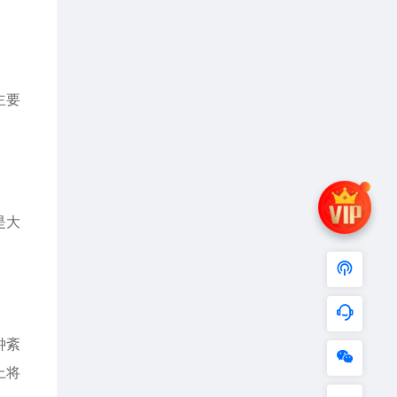
主要
是大
钟紊
上将