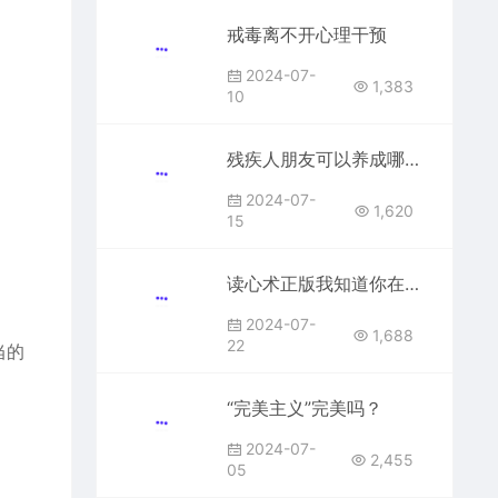
戒毒离不开心理干预
2024-07-
1,383
10
残疾人朋友可以养成哪些有利于身心的良好的生活习惯？
2024-07-
1,620
15
读心术正版我知道你在想什么全套心理学入门基础 自控力透过外现探其内在心理
2024-07-
1,688
22
当的
“完美主义”完美吗？
2024-07-
2,455
05