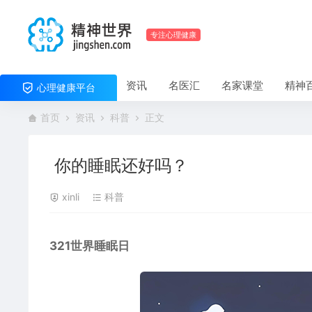
专注心理健康
资讯
名医汇
名家课堂
精神
心理健康平台
首页
资讯
科普
正文
你的睡眠还好吗？
xinli
科普
321世界睡眠日