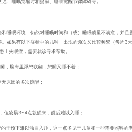
延迟、睡眠觉醒时相提前、睡眠觉醒节律障碍等。
会和睡眠环境，仍然对睡眠时间和（或）睡眠质量不满意，并且
碍。如果有以下症状中的几种，出现的频次又比较频繁（每周3
经患上失眠症，需要就诊寻求帮助。
入睡，脑海里浮想联翩，想睡又睡不着；
至无原因的多次惊醒；
，但凌晨3~4点就醒来，醒后难以入睡；
者的干预下难以独自入睡，这一点多见于儿童和一些需要照料的