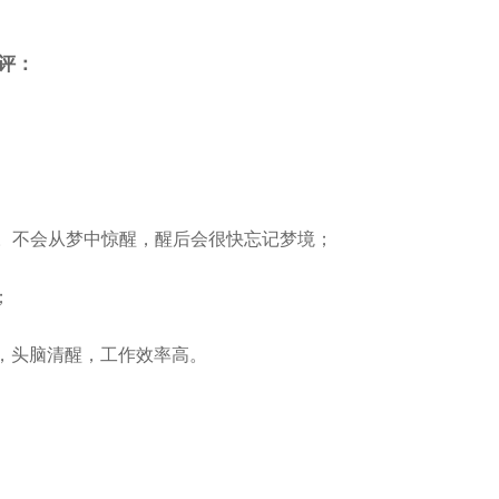
评：
次。不会从梦中惊醒，醒后会很快忘记梦境；
；
困，头脑清醒，工作效率高。