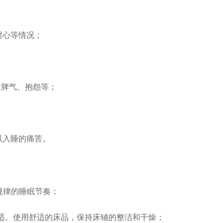
耐心等情况；
发脾气、抱怨等；
以入睡的痛苦。
规律的睡眠节奏；
舒适。使用舒适的床品，保持床铺的整洁和干燥；