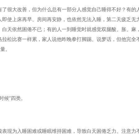
有了很大改善，但为什么总有一部分人感觉自己睡得不好？有的
人即使上床再早、房间再安静，也依然无法入睡，第二天疲乏无
，白天依然困倦不已；有的人一到睡觉时就感觉双腿酸、胀、麻
马拉松比赛一样累，家人说他昨晚拳打脚踢、说梦话，但他完全
质量。
时候”四类。
般表现为入睡困难或睡眠维持困难，导致白天困倦乏力、注意力