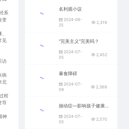
名利观小议
经系
有变
2024-06-
2,319
25
瘫、
常见
“完美主义”完美吗？
2024-07-
2,452
05
采访
暴食障碍
疾病
来北
2024-07-
2,369
09
过程
变导
抽动症—影响孩子健康成长的新危机
精神
2024-07-
2,570
05