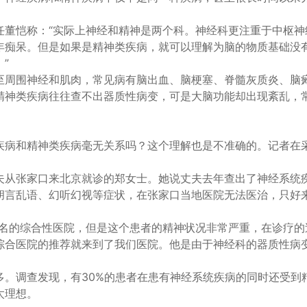
任董恺称：“实际上神经和精神是两个科。神经科更注重于中枢神
年痴呆。但是如果是精神类疾病，就可以理解为脑的物质基础没
”
至周围神经和肌肉，常见病有脑出血、脑梗塞、脊髓灰质炎、脑
精神类疾病往往查不出器质性病变，可是大脑功能却出现紊乱，
疾病和精神类疾病毫无关系吗？这个理解也是不准确的。记者在
夫从张家口来北京就诊的郑女士。她说丈夫去年查出了神经系统
胡言乱语、幻听幻视等症状，在张家口当地医院无法医治，只好
出名的综合性医院，但是这个患者的精神状况非常严重，在诊疗的
综合医院的推荐就来到了我们医院。他是由于神经科的器质性病
多。调查发现，有30%的患者在患有神经系统疾病的同时还受到
太理想。