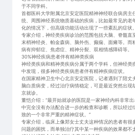
于不同学科。
首都医科大学附属北京安定医院精神神经联合病房主
统、周围神经系统物质基础的疾病，比如最常见的老
化的情况下，但高级功能活动出现了一些紊乱的症状。
专家介绍，神经类疾病诊治的范围包括大脑、脊髓直
末梢神经炎、帕金森病、脑外伤、癫痫、面瘫等。而
病有抑郁症、焦虑症、精神分裂、双相情感障碍等。
30%神经疾病患者伴有精神类疾病
神经类疾病和精神类疾病分属于两个学科，但神经类
中发现，很多神经类疾病患者伴有精神疾病症状。
在国家精神卫生中心北京安定医院，记者遇到了陪丈
脑白质病变，经过治疗病情稳定，可是最近突然出现
京就诊。
董恺介绍：“最开始就诊的医院是一家神经内科非常
中完全没有办法配合进一步的检查和诊断，所以经过
致的一个非常严重的精神症状。”
专家介绍，临床上像郑女士丈夫这种情况的患者有很
问题的困扰，而单独治疗其中某一种疾病的效果都不